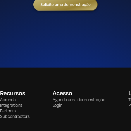
Solicite uma demonstração
Recursos
Acesso
L
Aprenda
Agende uma demonstração
T
Integrations
Login
P
Partners
Subcontractors