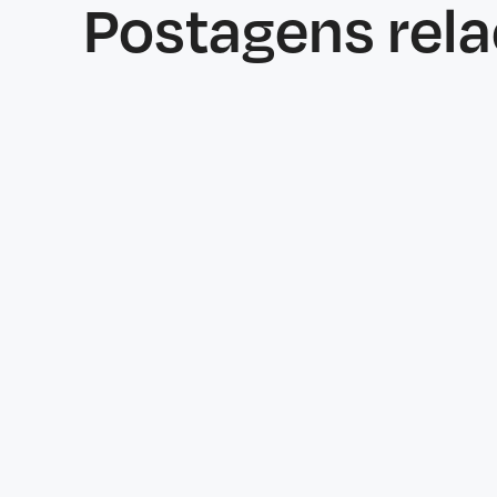
Postagens rel
Características
June 25, 2026
Why Welfare Checks Matter More
Than Ever in Modern Security
Operations
Most security personnel operate at a