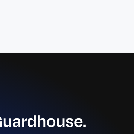
reliability.
Guardhouse.