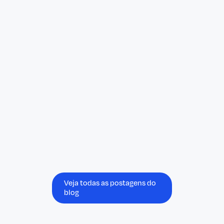
Blog
January 23, 2026
Payday Super is Coming: Will Your
Cash Flow Survive the Shift?
Under the new "Payday Super" legislation
recently introduced, Australian employers
must pay superannuation contributions at
the same time they pay wages. For the
Security industry—where margins are tight
and client payment terms can be long—this
isn't just an administrative tweak.
Veja todas as postagens do
blog