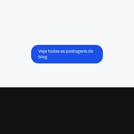
operators to centralise management of all
critical activities in one unified platform,
improving administrative bandwidth,
operational scalability, and service reliability.
Veja todas as postagens do
blog