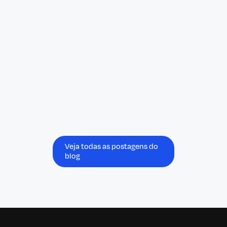
focused on partnering with mission-critical
B2B software companies, to support the
company’s continued global expansion and
product innovation. Guardhouse enables
operators to centralise management of all
critical activities in one unified platform,
improving administrative bandwidth,
operational scalability, and service reliability.
Veja todas as postagens do
blog